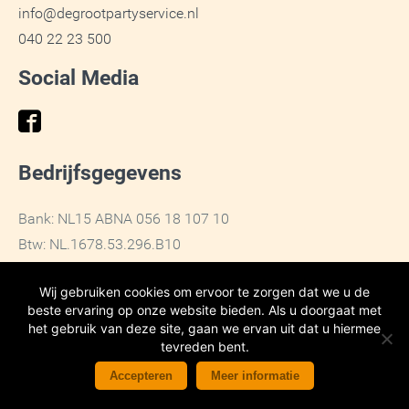
info@degrootpartyservice.nl
040 22 23 500
Social Media
Bedrijfsgegevens
Bank: NL15 ABNA 056 18 107 10
Btw: NL.1678.53.296.B10
KvK: 17167131
Wij gebruiken cookies om ervoor te zorgen dat we u de
beste ervaring op onze website bieden. Als u doorgaat met
het gebruik van deze site, gaan we ervan uit dat u hiermee
tevreden bent.
2019 De Groot Party Service -
Algemene voorwaarden
-
Accepteren
Meer informatie
Privacyverklaring
-
Sitemap
- Ontwikkeld door
Best4u Group B.V.