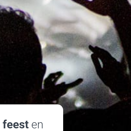
w
feest
en