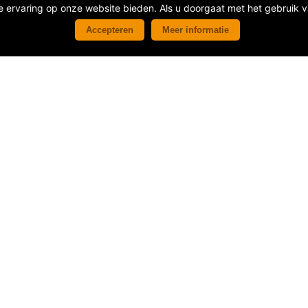
 ervaring op onze website bieden. Als u doorgaat met het gebruik v
Accepteren
Meer informatie
Contactinformatie
Habets Event Support
De Vest 60
5555 XP Valkenswaard
Nederland
info@degrootpartyservice.nl
040 22 23 500