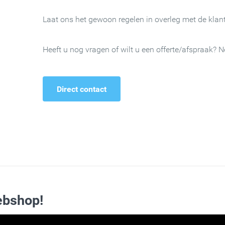
Laat ons het gewoon regelen in overleg met de klant
Heeft u nog vragen of wilt u een offerte/afspraak? 
Direct contact
ebshop!