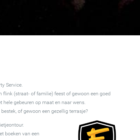
ty Service.
flink (straat- of familie) feest of gewoon een goed
het hele gebeuren op maat en naar wens.
 bestek, of gewoon een gezellig terrasje?
etjeontour.
het boeken van een