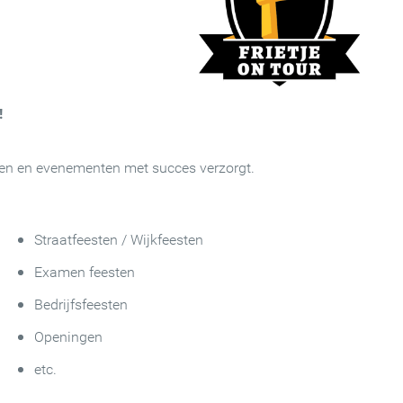
!
sten en evenementen met succes verzorgt.
Straatfeesten / Wijkfeesten
Examen feesten
Bedrijfsfeesten
Openingen
etc.