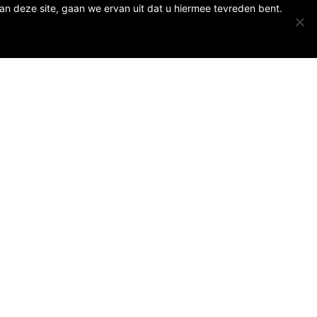
an deze site, gaan we ervan uit dat u hiermee tevreden bent.
Social Media
Bedrijfsgegevens
Bank: NL15 ABNA 056 18 107 10
Btw: NL.1678.53.296.B10
KvK: 17167131