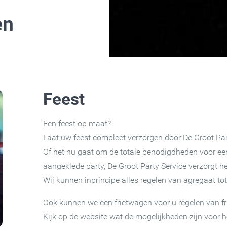
en
Feest
Een feest op maat?
Laat uw feest compleet verzorgen door De Groot Par
Of het nu gaat om de totale benodigdheden voor een 
aangeklede party, De Groot Party Service verzorgt 
Wij kunnen inprincipe alles regelen van agregaat tot
Ook kunnen we een frietwagen voor u regelen van fri
Kijk op de website wat de mogelijkheden zijn voor 