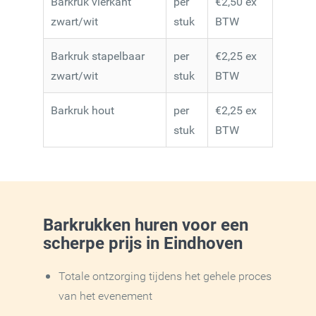
Barkruk vierkant
per
€2,50 ex
zwart/wit
stuk
BTW
Barkruk stapelbaar
per
€2,25 ex
zwart/wit
stuk
BTW
Barkruk hout
per
€2,25 ex
stuk
BTW
Barkrukken huren voor een
scherpe prijs in Eindhoven
Totale ontzorging tijdens het gehele proces
van het evenement