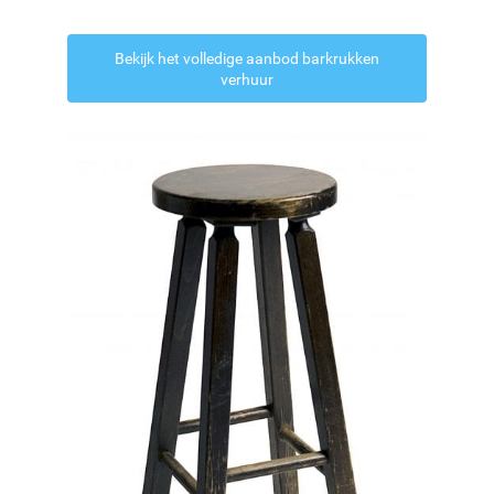
Bekijk het volledige aanbod barkrukken
verhuur